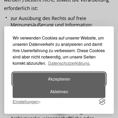
erforderlich ist:
zur Ausübung des Rechts auf freie
Meinungsäußerung und Information;
zur Erfüllung einer rechtlichen Verpflichtung,
Wir verwenden Cookies auf unserer Website, um
die die Verarbeitung nach dem Recht der
unseren Datenverkehr zu analysieren und damit
Union oder der Mitgliedstaaten, dem wir
ihre Usererfahrung zu verbessern. Diese Cookies
unterliegen, erfordert, oder zur Wahrnehmung
sind aber nicht notwendig, um unsere Seiten
einer Aufgabe, die im öffentlichen Interesse
korrekt abzurufen.
Datenschutzerklärung.
liegt oder in Ausübung öffentlicher Gewalt
erfolgt, die uns übertragen wurde;
Akzeptieren
aus Gründen des öffentlichen Interesses im
Bereich der öffentlichen Gesundheit gemäß
Ablehnen
Art. 9 Abs. 2 lit. h und i sowie Art. 9 Abs. 3
Einstellungen
DSGVO;
Toggle navigation
für im öffentlichen Interesse liegende