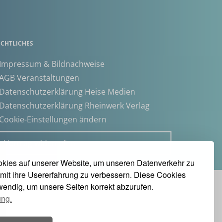
ECHTLICHES
 Impressum & Bildnachweise
 AGB Veranstaltungen
 Datenschutzerklärung Heise Medien
 Datenschutzerklärung Rheinwerk Verlag
 Cookie-Einstellungen ändern
» Vertrag widerrufen
kies auf unserer Website, um unseren Datenverkehr zu
mit ihre Usererfahrung zu verbessern. Diese Cookies
twendig, um unsere Seiten korrekt abzurufen.
ung.