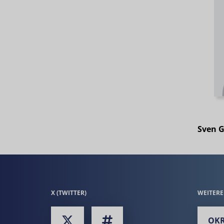
Sven 
X (TWITTER)
WEITER
OKR