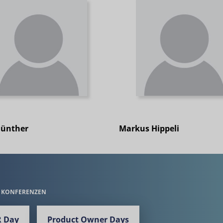
Günther
Markus Hippeli
E KONFERENZEN
 Day
Product Owner Days