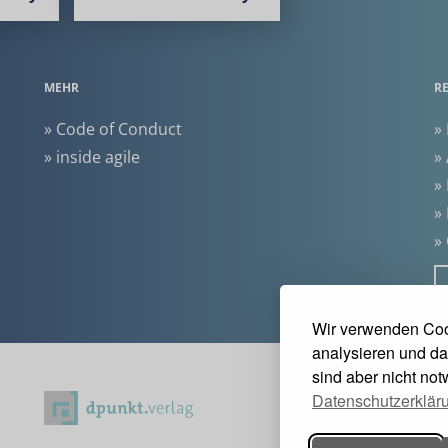
MEHR
R
» Code of Conduct
»
» inside agile
»
»
»
»
Wir verwenden Coo
analysieren und da
sind aber nicht no
Datenschutzerklär