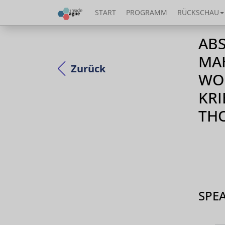
START
PROGRAMM
RÜCKSCHAU
ABS
MAH
Zurück
WO
KRI
THO
SPE