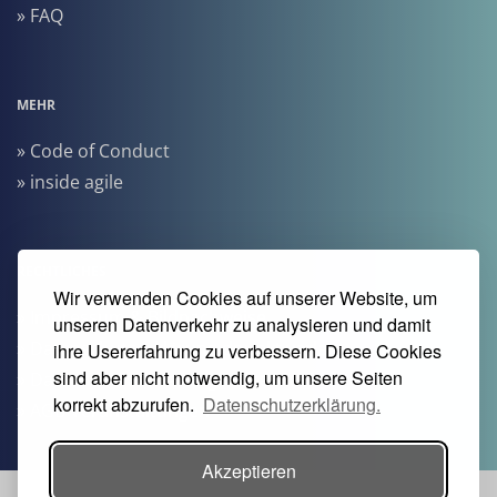
» FAQ
MEHR
» Code of Conduct
» inside agile
RECHTLICHES
Wir verwenden Cookies auf unserer Website, um
» Impressum & Bildnachweise
unseren Datenverkehr zu analysieren und damit
» Datenschutzerklärung dpunkt.verlag
ihre Usererfahrung zu verbessern. Diese Cookies
sind aber nicht notwendig, um unsere Seiten
» Datenschutzerklärung Heise Medien
korrekt abzurufen.
Datenschutzerklärung.
» AGB Veranstaltungen
Akzeptieren