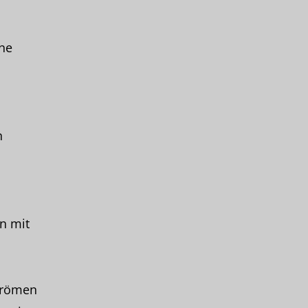
ne
n
n mit
strömen