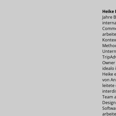
Heike 
Jahre 
interna
Comme
arbeite
Kontex
Method
Untern
TripAd
Owner 
idealo 
Heike 
von An
leitete
interdi
Team a
Design
Softwa
arbeite