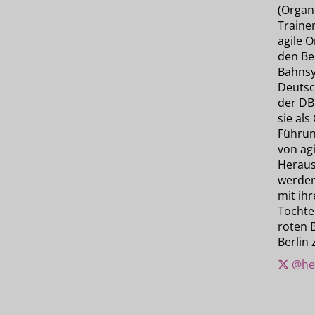
(Organ
Trainer
agile O
den Ber
Bahnsy
Deutsch
der DB
sie als
Führun
von ag
Heraus
werden.
mit ih
Tochter
roten 
Berlin 
@he