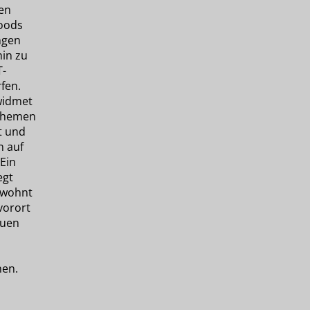
en
oods
ngen
hin zu
T-
rfen.
widmet
 Themen
t und
n auf
Ein
egt
 wohnt
vorort
auen
n
nen.