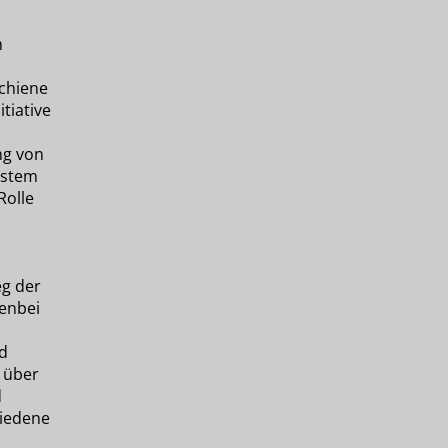
m
chiene
tiative
ng von
ystem
Rolle
g der
enbei
d
n über
d
hiedene