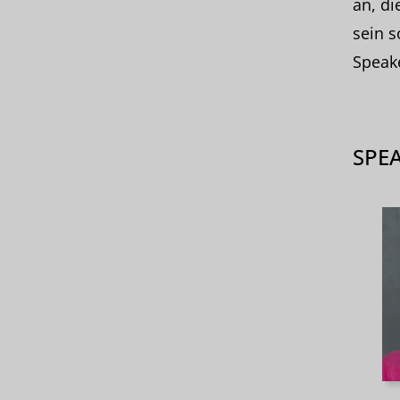
an, di
sein s
Speake
SPE