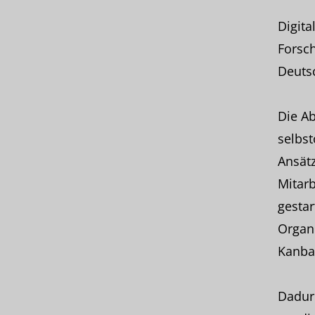
Digita
Forsch
Deuts
Die Ab
selbst
Ansätz
Mitarb
gestar
Organi
Kanban
Dadurc