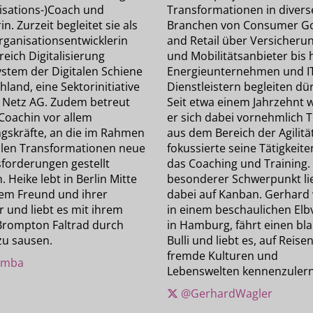
isations-)Coach und
Transformationen in divers
in. Zurzeit begleitet sie als
Branchen von Consumer G
rganisationsentwicklerin
and Retail über Versicheru
eich Digitalisierung
und Mobilitätsanbieter bis 
stem der Digitalen Schiene
Energieunternehmen und I
land, eine Sektorinitiative
Dienstleistern begleiten dü
 Netz AG. Zudem betreut
Seit etwa einem Jahrzehnt 
 Coachin vor allem
er sich dabei vornehmlich
gskräfte, an die im Rahmen
aus dem Bereich der Agilitä
ilen Transformationen neue
fokussierte seine Tätigkeite
forderungen gestellt
das Coaching und Training. 
 Heike lebt in Berlin Mitte
besonderer Schwerpunkt li
rem Freund und ihrer
dabei auf Kanban. Gerhard
 und liebt es mit ihrem
in einem beschaulichen Elb
Brompton Faltrad durch
in Hamburg, fährt einen bl
zu sausen.
Bulli und liebt es, auf Reise
fremde Kulturen und
mba
Lebenswelten kennenzuler
@GerhardWagler