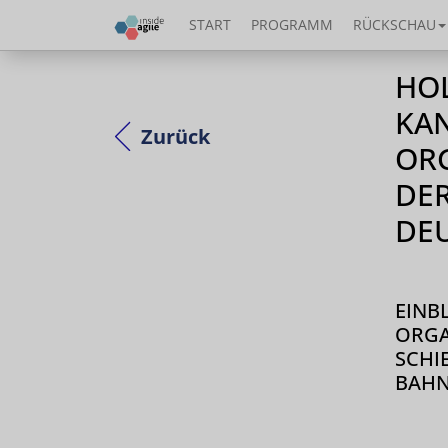
START
PROGRAMM
RÜCKSCHAU
HO
KA
Zurück
OR
DER
DE
EINB
ORGA
SCHI
BAHN