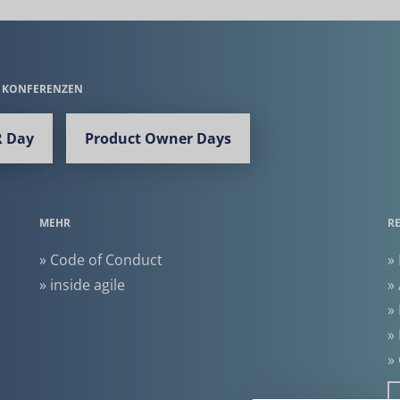
E KONFERENZEN
 Day
Product Owner Days
MEHR
R
» Code of Conduct
»
» inside agile
»
»
»
»