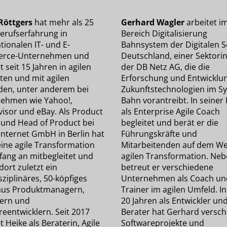
Röttgers
hat mehr als 25
Gerhard Wagler
arbeitet i
Berufserfahrung in
Bereich Digitalisierung
tionalen IT- und E-
Bahnsystem der Digitalen S
rce-Unternehmen und
Deutschland, einer Sektorini
t seit 15 Jahren in agilen
der DB Netz AG, die die
ten und mit agilen
Erforschung und Entwicklu
en, unter anderem bei
Zukunftstechnologien im S
ehmen wie Yahoo!,
Bahn vorantreibt. In seiner 
visor und eBay. Als Product
als Enterprise Agile Coach
und Head of Product bei
begleitet und berät er die
internet GmbH in Berlin hat
Führungskräfte und
eine agile Transformation
Mitarbeitenden auf dem We
fang an mitbegleitet und
agilen Transformation. Neb
 dort zuletzt ein
betreut er verschiedene
sziplinäres, 50-köpfiges
Unternehmen als Coach un
us Produktmanagern,
Trainer im agilen Umfeld. I
ern und
20 Jahren als Entwickler un
reentwicklern. Seit 2017
Berater hat Gerhard versc
t Heike als Beraterin, Agile
Softwareprojekte und