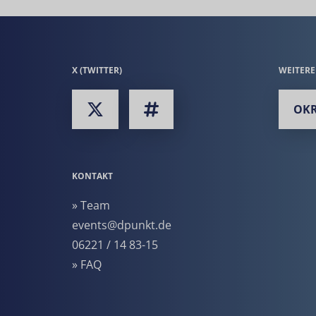
X (TWITTER)
WEITER
OKR
KONTAKT
» Team
events@dpunkt.de
06221 / 14 83-15
» FAQ