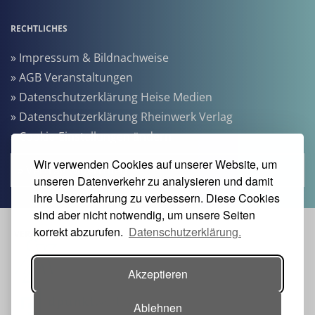
RECHTLICHES
» Impressum & Bildnachweise
» AGB Veranstaltungen
» Datenschutzerklärung Heise Medien
» Datenschutzerklärung Rheinwerk Verlag
» Cookie-Einstellungen ändern
Wir verwenden Cookies auf unserer Website, um
» Vertrag widerrufen
unseren Datenverkehr zu analysieren und damit
ihre Usererfahrung zu verbessern. Diese Cookies
sind aber nicht notwendig, um unsere Seiten
korrekt abzurufen.
Datenschutzerklärung.
VERANSTALTER:
Akzeptieren
Ablehnen